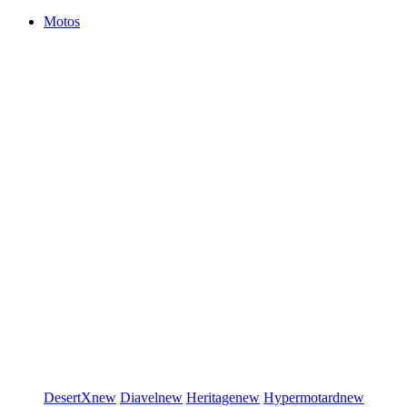
Motos
DesertX
new
Diavel
new
Heritage
new
Hypermotard
new