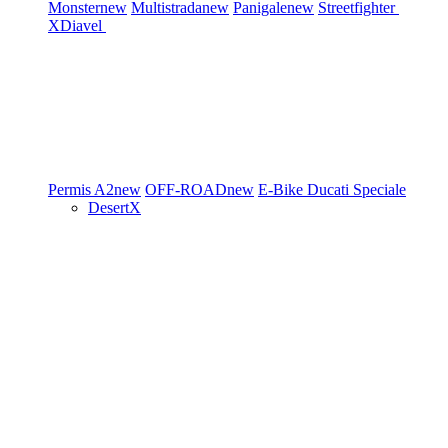
Monster
new
Multistrada
new
Panigale
new
Streetfighter
XDiavel
Permis A2
new
OFF-ROAD
new
E-Bike
Ducati Speciale
DesertX