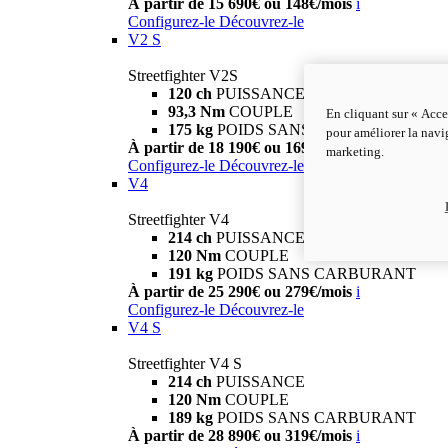
À partir de 15 690€ ou 148€/mois
i
Configurez-le
Découvrez-le
V2 S
Streetfighter V2S
120 ch
PUISSANCE
93,3 Nm
COUPLE
En cliquant sur « Acce
175 kg
POIDS SANS CARBURANT
pour améliorer la navig
À partir de 18 190€ ou 169€/mois
i
marketing.
Configurez-le
Découvrez-le
V4
Streetfighter V4
214 ch
PUISSANCE
120 Nm
COUPLE
191 kg
POIDS SANS CARBURANT
À partir de 25 290€ ou 279€/mois
i
Configurez-le
Découvrez-le
V4 S
Streetfighter V4 S
214 ch
PUISSANCE
120 Nm
COUPLE
189 kg
POIDS SANS CARBURANT
À partir de 28 890€ ou 319€/mois
i