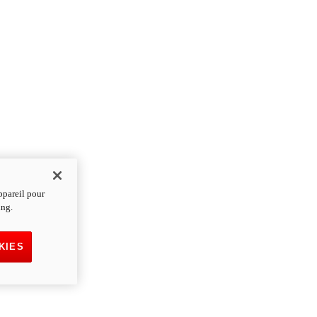
ppareil pour
ing.
KIES