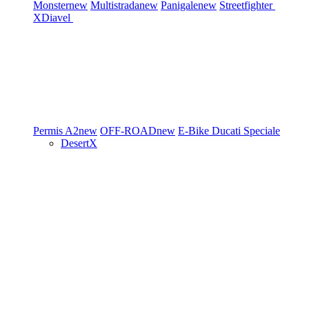
Monster
new
Multistrada
new
Panigale
new
Streetfighter
XDiavel
Permis A2
new
OFF-ROAD
new
E-Bike
Ducati Speciale
DesertX