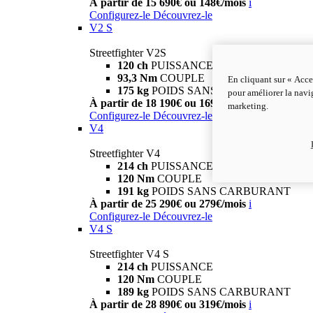
À partir de 15 690€ ou 148€/mois
i
Configurez-le
Découvrez-le
V2 S
Streetfighter V2S
120 ch
PUISSANCE
93,3 Nm
COUPLE
En cliquant sur « Acce
175 kg
POIDS SANS CARBURANT
pour améliorer la navig
À partir de 18 190€ ou 169€/mois
i
marketing.
Configurez-le
Découvrez-le
V4
Streetfighter V4
214 ch
PUISSANCE
120 Nm
COUPLE
191 kg
POIDS SANS CARBURANT
À partir de 25 290€ ou 279€/mois
i
Configurez-le
Découvrez-le
V4 S
Streetfighter V4 S
214 ch
PUISSANCE
120 Nm
COUPLE
189 kg
POIDS SANS CARBURANT
À partir de 28 890€ ou 319€/mois
i