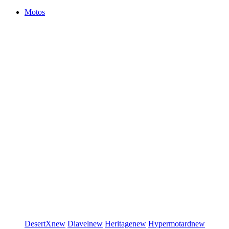
Motos
DesertX
new
Diavel
new
Heritage
new
Hypermotard
new