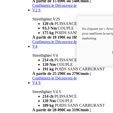
À partir de 15 690€ ou 148€/mois
i
Configurez-le
Découvrez-le
V2 S
Streetfighter V2S
120 ch
PUISSANCE
93,3 Nm
COUPLE
En cliquant sur « Acce
175 kg
POIDS SANS CARBURANT
pour améliorer la navig
À partir de 18 190€ ou 169€/mois
i
marketing.
Configurez-le
Découvrez-le
V4
Streetfighter V4
214 ch
PUISSANCE
120 Nm
COUPLE
191 kg
POIDS SANS CARBURANT
À partir de 25 290€ ou 279€/mois
i
Configurez-le
Découvrez-le
V4 S
Streetfighter V4 S
214 ch
PUISSANCE
120 Nm
COUPLE
189 kg
POIDS SANS CARBURANT
À partir de 28 890€ ou 319€/mois
i