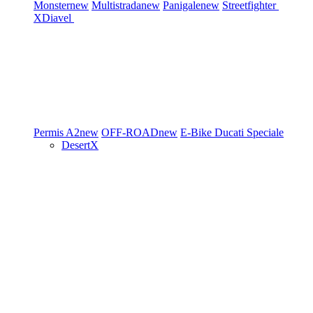
Monster
new
Multistrada
new
Panigale
new
Streetfighter
XDiavel
Permis A2
new
OFF-ROAD
new
E-Bike
Ducati Speciale
DesertX