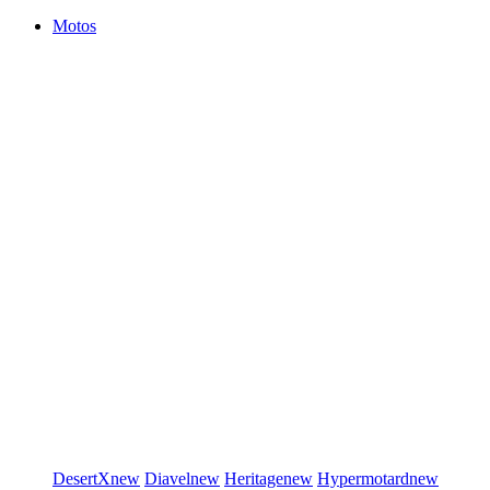
Motos
DesertX
new
Diavel
new
Heritage
new
Hypermotard
new