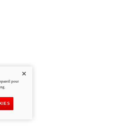
ppareil pour
ing.
KIES