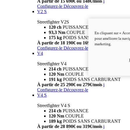
À partir de 15 690€ ou 148€/mois
i
Configurez-le
Découvrez-le
V2 S
Streetfighter V2S
120 ch
PUISSANCE
93,3 Nm
COUPLE
En cliquant sur « Acce
175 kg
POIDS SANS CARBURANT
pour améliorer la navig
À partir de 18 190€ ou 169€/mois
i
marketing.
Configurez-le
Découvrez-le
V4
Streetfighter V4
214 ch
PUISSANCE
120 Nm
COUPLE
191 kg
POIDS SANS CARBURANT
À partir de 25 290€ ou 279€/mois
i
Configurez-le
Découvrez-le
V4 S
Streetfighter V4 S
214 ch
PUISSANCE
120 Nm
COUPLE
189 kg
POIDS SANS CARBURANT
À partir de 28 890€ ou 319€/mois
i