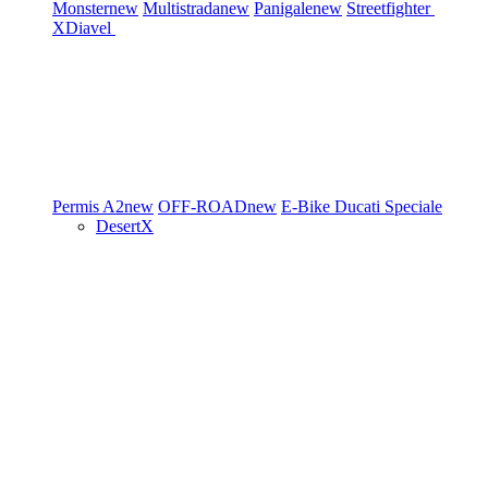
Monster
new
Multistrada
new
Panigale
new
Streetfighter
XDiavel
Permis A2
new
OFF-ROAD
new
E-Bike
Ducati Speciale
DesertX