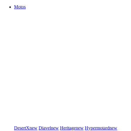
Motos
DesertX
new
Diavel
new
Heritage
new
Hypermotard
new