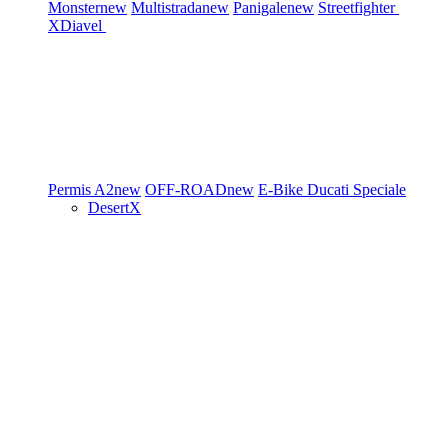
Monster
new
Multistrada
new
Panigale
new
Streetfighter
XDiavel
Permis A2
new
OFF-ROAD
new
E-Bike
Ducati Speciale
DesertX