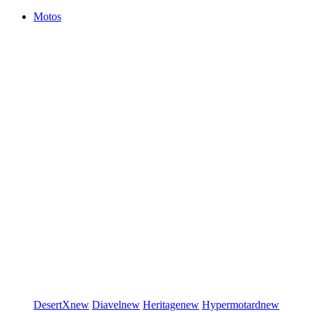
Motos
DesertX
new
Diavel
new
Heritage
new
Hypermotard
new