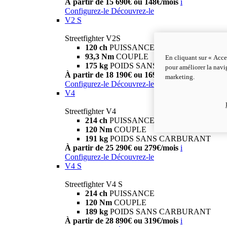
À partir de 15 690€ ou 148€/mois
i
Configurez-le
Découvrez-le
V2 S
Streetfighter V2S
120 ch
PUISSANCE
93,3 Nm
COUPLE
En cliquant sur « Acce
175 kg
POIDS SANS CARBURANT
pour améliorer la navig
À partir de 18 190€ ou 169€/mois
i
marketing.
Configurez-le
Découvrez-le
V4
Streetfighter V4
214 ch
PUISSANCE
120 Nm
COUPLE
191 kg
POIDS SANS CARBURANT
À partir de 25 290€ ou 279€/mois
i
Configurez-le
Découvrez-le
V4 S
Streetfighter V4 S
214 ch
PUISSANCE
120 Nm
COUPLE
189 kg
POIDS SANS CARBURANT
À partir de 28 890€ ou 319€/mois
i