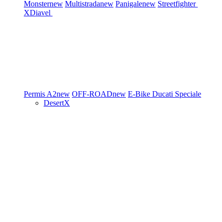
Monster
new
Multistrada
new
Panigale
new
Streetfighter
XDiavel
Permis A2
new
OFF-ROAD
new
E-Bike
Ducati Speciale
DesertX