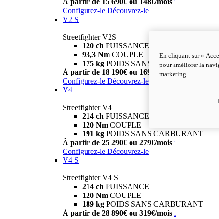
À partir de 15 690€ ou 148€/mois
i
Configurez-le
Découvrez-le
V2 S
Streetfighter V2S
120 ch
PUISSANCE
93,3 Nm
COUPLE
En cliquant sur « Acce
175 kg
POIDS SANS CARBURANT
pour améliorer la navig
À partir de 18 190€ ou 169€/mois
i
marketing.
Configurez-le
Découvrez-le
V4
Streetfighter V4
214 ch
PUISSANCE
120 Nm
COUPLE
191 kg
POIDS SANS CARBURANT
À partir de 25 290€ ou 279€/mois
i
Configurez-le
Découvrez-le
V4 S
Streetfighter V4 S
214 ch
PUISSANCE
120 Nm
COUPLE
189 kg
POIDS SANS CARBURANT
À partir de 28 890€ ou 319€/mois
i