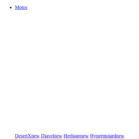
Motos
DesertX
new
Diavel
new
Heritage
new
Hypermotard
new