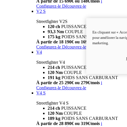
À partir de 15 690€ ou 148€/mois
i
Configurez-le
Découvrez-le
V2 S
Streetfighter V2S
120 ch
PUISSANCE
93,3 Nm
COUPLE
En cliquant sur « Acce
175 kg
POIDS SANS CARBURANT
pour améliorer la navig
À partir de 18 190€ ou 169€/mois
i
marketing.
Configurez-le
Découvrez-le
V4
Streetfighter V4
214 ch
PUISSANCE
120 Nm
COUPLE
191 kg
POIDS SANS CARBURANT
À partir de 25 290€ ou 279€/mois
i
Configurez-le
Découvrez-le
V4 S
Streetfighter V4 S
214 ch
PUISSANCE
120 Nm
COUPLE
189 kg
POIDS SANS CARBURANT
À partir de 28 890€ ou 319€/mois
i