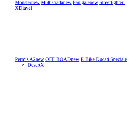
Monster
new
Multistrada
new
Panigale
new
Streetfighter
XDiavel
Permis A2
new
OFF-ROAD
new
E-Bike
Ducati Speciale
DesertX