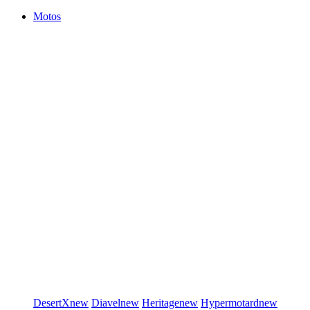
Motos
DesertX
new
Diavel
new
Heritage
new
Hypermotard
new