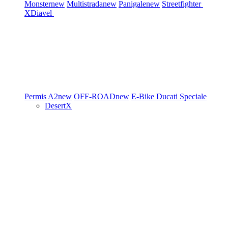
Monster
new
Multistrada
new
Panigale
new
Streetfighter
XDiavel
Permis A2
new
OFF-ROAD
new
E-Bike
Ducati Speciale
DesertX