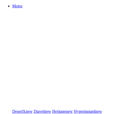
Motos
DesertX
new
Diavel
new
Heritage
new
Hypermotard
new