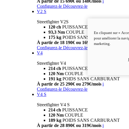
À partir de 15 690€ ou 148€/mois
i
Configurez-le
Découvrez-le
V2 S
Streetfighter V2S
120 ch
PUISSANCE
93,3 Nm
COUPLE
En cliquant sur « Acce
175 kg
POIDS SANS CARBURANT
pour améliorer la navig
À partir de 18 190€ ou 169€/mois
i
marketing.
Configurez-le
Découvrez-le
V4
Streetfighter V4
214 ch
PUISSANCE
120 Nm
COUPLE
191 kg
POIDS SANS CARBURANT
À partir de 25 290€ ou 279€/mois
i
Configurez-le
Découvrez-le
V4 S
Streetfighter V4 S
214 ch
PUISSANCE
120 Nm
COUPLE
189 kg
POIDS SANS CARBURANT
À partir de 28 890€ ou 319€/mois
i