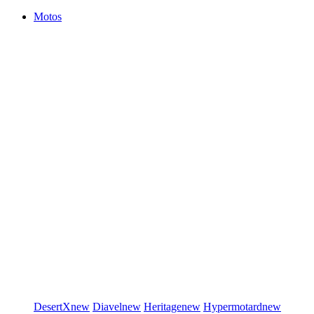
Motos
DesertX
new
Diavel
new
Heritage
new
Hypermotard
new