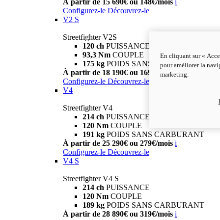
À partir de 15 690€ ou 148€/mois
i
Configurez-le
Découvrez-le
V2 S
Streetfighter V2S
120 ch
PUISSANCE
93,3 Nm
COUPLE
En cliquant sur « Acce
175 kg
POIDS SANS CARBURANT
pour améliorer la navig
À partir de 18 190€ ou 169€/mois
i
marketing.
Configurez-le
Découvrez-le
V4
Streetfighter V4
214 ch
PUISSANCE
120 Nm
COUPLE
191 kg
POIDS SANS CARBURANT
À partir de 25 290€ ou 279€/mois
i
Configurez-le
Découvrez-le
V4 S
Streetfighter V4 S
214 ch
PUISSANCE
120 Nm
COUPLE
189 kg
POIDS SANS CARBURANT
À partir de 28 890€ ou 319€/mois
i