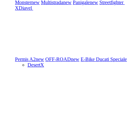
Monster
new
Multistrada
new
Panigale
new
Streetfighter
XDiavel
Permis A2
new
OFF-ROAD
new
E-Bike
Ducati Speciale
DesertX