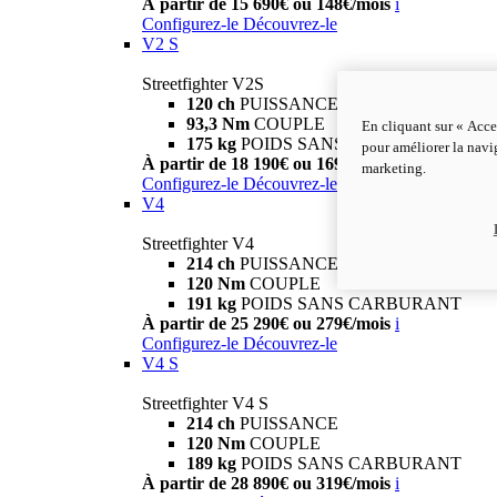
À partir de 15 690€ ou 148€/mois
i
Configurez-le
Découvrez-le
V2 S
Streetfighter V2S
120 ch
PUISSANCE
93,3 Nm
COUPLE
En cliquant sur « Acce
175 kg
POIDS SANS CARBURANT
pour améliorer la navig
À partir de 18 190€ ou 169€/mois
i
marketing.
Configurez-le
Découvrez-le
V4
Streetfighter V4
214 ch
PUISSANCE
120 Nm
COUPLE
191 kg
POIDS SANS CARBURANT
À partir de 25 290€ ou 279€/mois
i
Configurez-le
Découvrez-le
V4 S
Streetfighter V4 S
214 ch
PUISSANCE
120 Nm
COUPLE
189 kg
POIDS SANS CARBURANT
À partir de 28 890€ ou 319€/mois
i