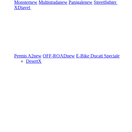
Monster
new
Multistrada
new
Panigale
new
Streetfighter
XDiavel
Permis A2
new
OFF-ROAD
new
E-Bike
Ducati Speciale
DesertX