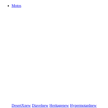
Motos
DesertX
new
Diavel
new
Heritage
new
Hypermotard
new