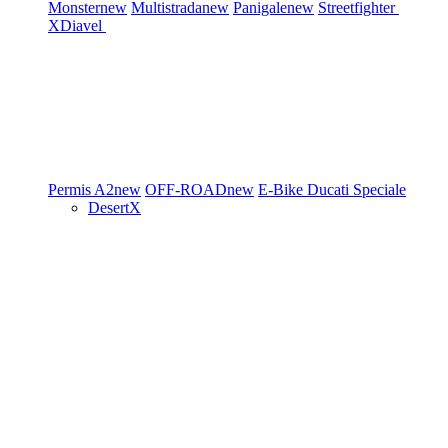
Monster
new
Multistrada
new
Panigale
new
Streetfighter
XDiavel
Permis A2
new
OFF-ROAD
new
E-Bike
Ducati Speciale
DesertX