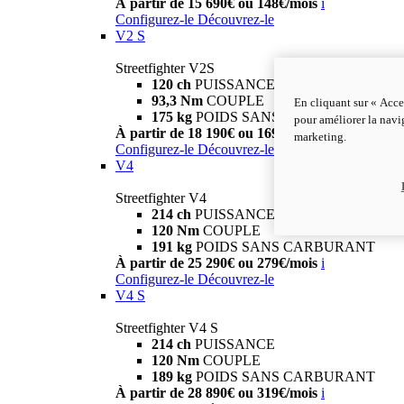
À partir de 15 690€ ou 148€/mois
i
Configurez-le
Découvrez-le
V2 S
Streetfighter V2S
120 ch
PUISSANCE
93,3 Nm
COUPLE
En cliquant sur « Acce
175 kg
POIDS SANS CARBURANT
pour améliorer la navig
À partir de 18 190€ ou 169€/mois
i
marketing.
Configurez-le
Découvrez-le
V4
Streetfighter V4
214 ch
PUISSANCE
120 Nm
COUPLE
191 kg
POIDS SANS CARBURANT
À partir de 25 290€ ou 279€/mois
i
Configurez-le
Découvrez-le
V4 S
Streetfighter V4 S
214 ch
PUISSANCE
120 Nm
COUPLE
189 kg
POIDS SANS CARBURANT
À partir de 28 890€ ou 319€/mois
i