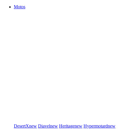
Motos
DesertX
new
Diavel
new
Heritage
new
Hypermotard
new