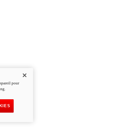
ppareil pour
ing.
KIES