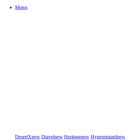
Motos
DesertX
new
Diavel
new
Heritage
new
Hypermotard
new