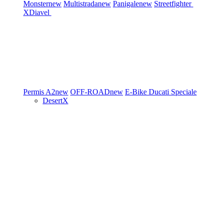
Monster
new
Multistrada
new
Panigale
new
Streetfighter
XDiavel
Permis A2
new
OFF-ROAD
new
E-Bike
Ducati Speciale
DesertX