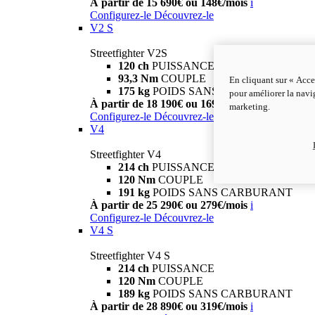
À partir de 15 690€ ou 148€/mois
i
Configurez-le
Découvrez-le
V2 S
Streetfighter V2S
120 ch
PUISSANCE
93,3 Nm
COUPLE
En cliquant sur « Acce
175 kg
POIDS SANS CARBURANT
pour améliorer la navig
À partir de 18 190€ ou 169€/mois
i
marketing.
Configurez-le
Découvrez-le
V4
Streetfighter V4
214 ch
PUISSANCE
120 Nm
COUPLE
191 kg
POIDS SANS CARBURANT
À partir de 25 290€ ou 279€/mois
i
Configurez-le
Découvrez-le
V4 S
Streetfighter V4 S
214 ch
PUISSANCE
120 Nm
COUPLE
189 kg
POIDS SANS CARBURANT
À partir de 28 890€ ou 319€/mois
i