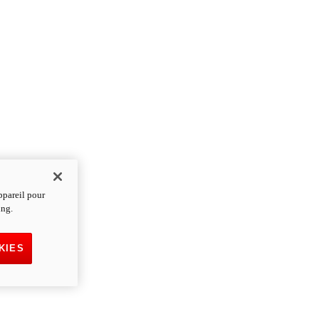
ppareil pour
ing.
KIES