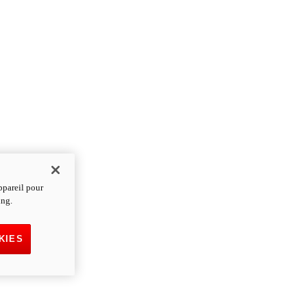
ppareil pour
ing.
KIES