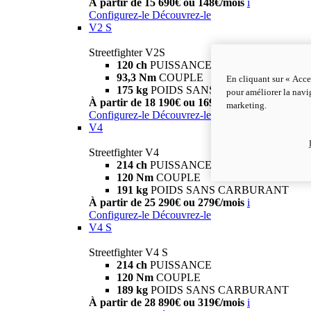
À partir de 15 690€ ou 148€/mois
i
Configurez-le
Découvrez-le
V2 S
Streetfighter V2S
120 ch
PUISSANCE
93,3 Nm
COUPLE
En cliquant sur « Acce
175 kg
POIDS SANS CARBURANT
pour améliorer la navig
À partir de 18 190€ ou 169€/mois
i
marketing.
Configurez-le
Découvrez-le
V4
Streetfighter V4
214 ch
PUISSANCE
120 Nm
COUPLE
191 kg
POIDS SANS CARBURANT
À partir de 25 290€ ou 279€/mois
i
Configurez-le
Découvrez-le
V4 S
Streetfighter V4 S
214 ch
PUISSANCE
120 Nm
COUPLE
189 kg
POIDS SANS CARBURANT
À partir de 28 890€ ou 319€/mois
i