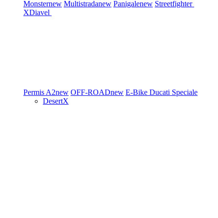
Monster
new
Multistrada
new
Panigale
new
Streetfighter
XDiavel
Permis A2
new
OFF-ROAD
new
E-Bike
Ducati Speciale
DesertX