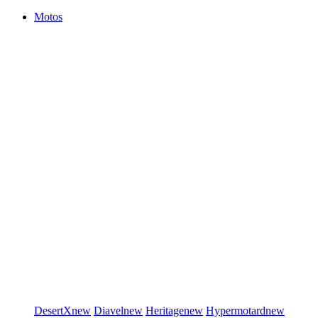
Motos
DesertX
new
Diavel
new
Heritage
new
Hypermotard
new