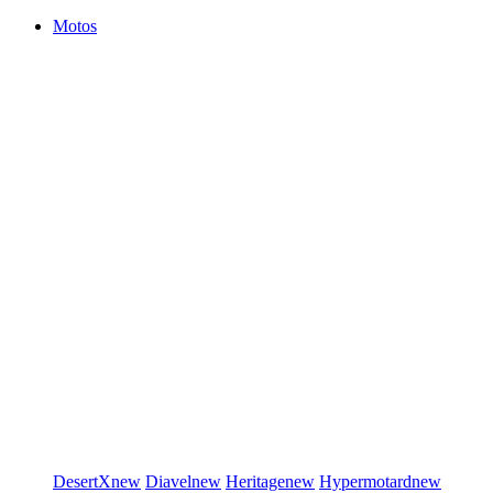
Motos
DesertX
new
Diavel
new
Heritage
new
Hypermotard
new