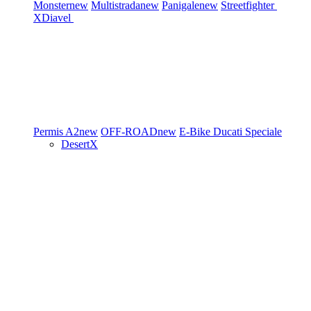
Monster
new
Multistrada
new
Panigale
new
Streetfighter
XDiavel
Permis A2
new
OFF-ROAD
new
E-Bike
Ducati Speciale
DesertX