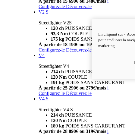
À partir de 15 690€ ou 148€/mois
i
Configurez-le
Découvrez-le
V2 S
Streetfighter V2S
120 ch
PUISSANCE
93,3 Nm
COUPLE
En cliquant sur « Acce
175 kg
POIDS SANS CARBURANT
pour améliorer la navig
À partir de 18 190€ ou 169€/mois
i
marketing.
Configurez-le
Découvrez-le
V4
Streetfighter V4
214 ch
PUISSANCE
120 Nm
COUPLE
191 kg
POIDS SANS CARBURANT
À partir de 25 290€ ou 279€/mois
i
Configurez-le
Découvrez-le
V4 S
Streetfighter V4 S
214 ch
PUISSANCE
120 Nm
COUPLE
189 kg
POIDS SANS CARBURANT
À partir de 28 890€ ou 319€/mois
i