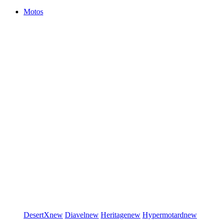
Motos
DesertX
new
Diavel
new
Heritage
new
Hypermotard
new