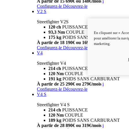
À partir de 15 690€ ou 148€/mois
i
Configurez-le
Découvrez-le
V2 S
Streetfighter V2S
120 ch
PUISSANCE
93,3 Nm
COUPLE
En cliquant sur « Acce
175 kg
POIDS SANS CARBURANT
pour améliorer la navig
À partir de 18 190€ ou 169€/mois
i
marketing.
Configurez-le
Découvrez-le
V4
Streetfighter V4
214 ch
PUISSANCE
120 Nm
COUPLE
191 kg
POIDS SANS CARBURANT
À partir de 25 290€ ou 279€/mois
i
Configurez-le
Découvrez-le
V4 S
Streetfighter V4 S
214 ch
PUISSANCE
120 Nm
COUPLE
189 kg
POIDS SANS CARBURANT
À partir de 28 890€ ou 319€/mois
i