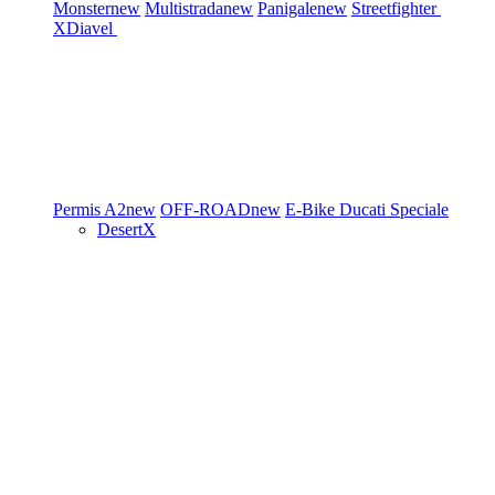
Monster
new
Multistrada
new
Panigale
new
Streetfighter
XDiavel
Permis A2
new
OFF-ROAD
new
E-Bike
Ducati Speciale
DesertX