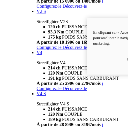
À partir de 15 690€ ou 148€/mois
i
Configurez-le
Découvrez-le
V2 S
Streetfighter V2S
120 ch
PUISSANCE
93,3 Nm
COUPLE
En cliquant sur « Acce
175 kg
POIDS SANS CARBURANT
pour améliorer la navig
À partir de 18 190€ ou 169€/mois
i
marketing.
Configurez-le
Découvrez-le
V4
Streetfighter V4
214 ch
PUISSANCE
120 Nm
COUPLE
191 kg
POIDS SANS CARBURANT
À partir de 25 290€ ou 279€/mois
i
Configurez-le
Découvrez-le
V4 S
Streetfighter V4 S
214 ch
PUISSANCE
120 Nm
COUPLE
189 kg
POIDS SANS CARBURANT
À partir de 28 890€ ou 319€/mois
i