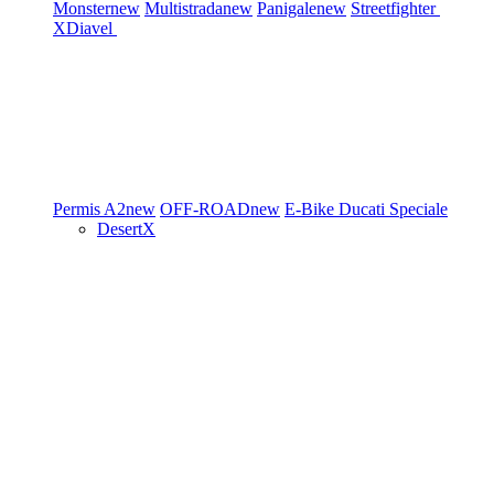
Monster
new
Multistrada
new
Panigale
new
Streetfighter
XDiavel
Permis A2
new
OFF-ROAD
new
E-Bike
Ducati Speciale
DesertX