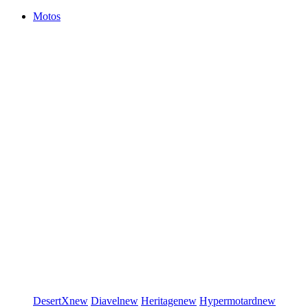
Motos
DesertX
new
Diavel
new
Heritage
new
Hypermotard
new