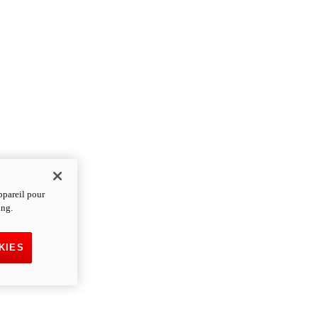
ppareil pour
ing.
KIES