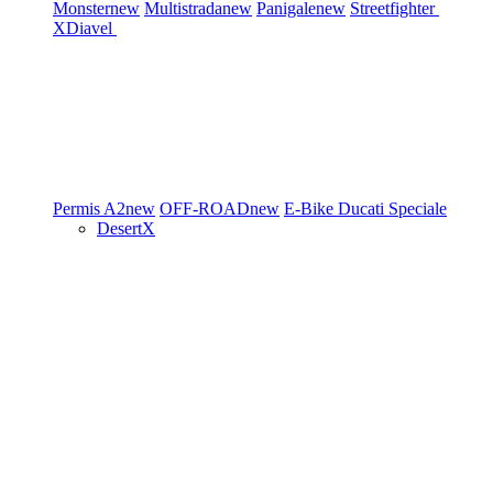
Monster
new
Multistrada
new
Panigale
new
Streetfighter
XDiavel
Permis A2
new
OFF-ROAD
new
E-Bike
Ducati Speciale
DesertX