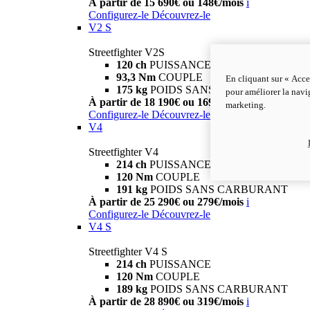
À partir de 15 690€ ou 148€/mois
i
Configurez-le
Découvrez-le
V2 S
Streetfighter V2S
120 ch
PUISSANCE
93,3 Nm
COUPLE
En cliquant sur « Acce
175 kg
POIDS SANS CARBURANT
pour améliorer la navig
À partir de 18 190€ ou 169€/mois
i
marketing.
Configurez-le
Découvrez-le
V4
Streetfighter V4
214 ch
PUISSANCE
120 Nm
COUPLE
191 kg
POIDS SANS CARBURANT
À partir de 25 290€ ou 279€/mois
i
Configurez-le
Découvrez-le
V4 S
Streetfighter V4 S
214 ch
PUISSANCE
120 Nm
COUPLE
189 kg
POIDS SANS CARBURANT
À partir de 28 890€ ou 319€/mois
i