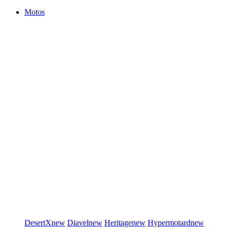
Motos
DesertX
new
Diavel
new
Heritage
new
Hypermotard
new