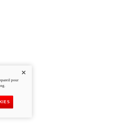
ppareil pour
ing.
KIES