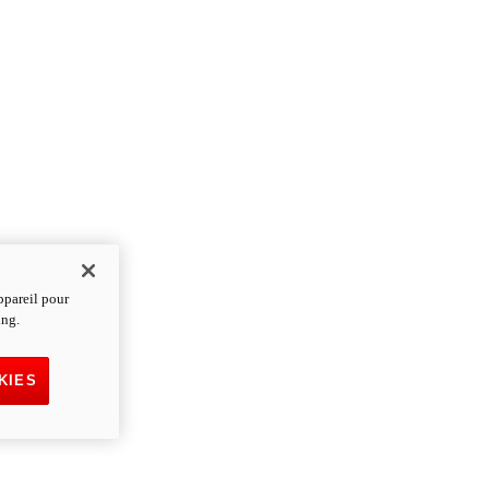
ppareil pour
ing.
KIES