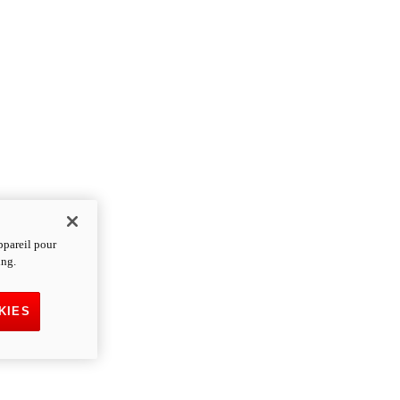
ppareil pour
ing.
KIES