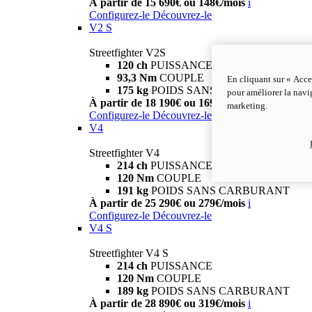
À partir de 15 690€ ou 148€/mois
i
Configurez-le
Découvrez-le
V2 S
Streetfighter V2S
120 ch
PUISSANCE
93,3 Nm
COUPLE
En cliquant sur « Acce
175 kg
POIDS SANS CARBURANT
pour améliorer la navig
À partir de 18 190€ ou 169€/mois
i
marketing.
Configurez-le
Découvrez-le
V4
Streetfighter V4
214 ch
PUISSANCE
120 Nm
COUPLE
191 kg
POIDS SANS CARBURANT
À partir de 25 290€ ou 279€/mois
i
Configurez-le
Découvrez-le
V4 S
Streetfighter V4 S
214 ch
PUISSANCE
120 Nm
COUPLE
189 kg
POIDS SANS CARBURANT
À partir de 28 890€ ou 319€/mois
i