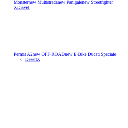
Monster
new
Multistrada
new
Panigale
new
Streetfighter
XDiavel
Permis A2
new
OFF-ROAD
new
E-Bike
Ducati Speciale
DesertX