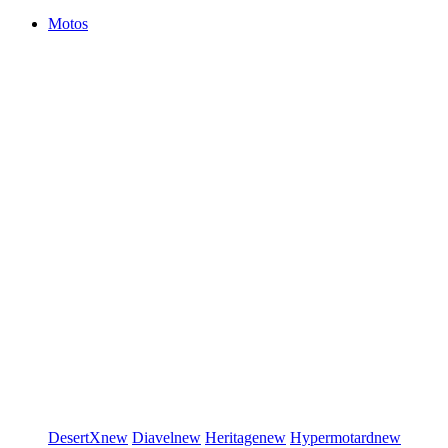
Motos
DesertX
new
Diavel
new
Heritage
new
Hypermotard
new