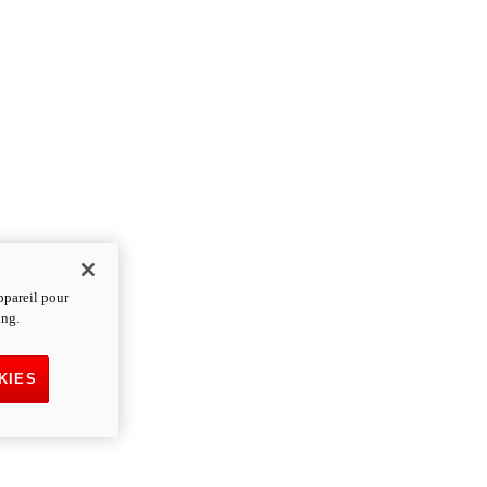
ppareil pour
ing.
KIES