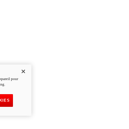
ppareil pour
ing.
KIES