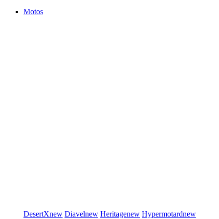
Motos
DesertX
new
Diavel
new
Heritage
new
Hypermotard
new