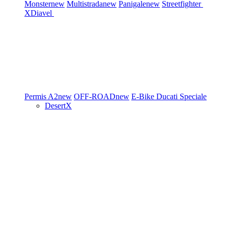
Monster
new
Multistrada
new
Panigale
new
Streetfighter
XDiavel
Permis A2
new
OFF-ROAD
new
E-Bike
Ducati Speciale
DesertX