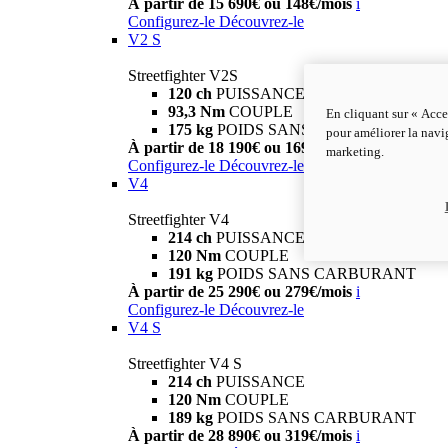
À partir de 15 690€ ou 148€/mois
i
Configurez-le
Découvrez-le
V2 S
Streetfighter V2S
120 ch
PUISSANCE
93,3 Nm
COUPLE
En cliquant sur « Acce
175 kg
POIDS SANS CARBURANT
pour améliorer la navig
À partir de 18 190€ ou 169€/mois
i
marketing.
Configurez-le
Découvrez-le
V4
Streetfighter V4
214 ch
PUISSANCE
120 Nm
COUPLE
191 kg
POIDS SANS CARBURANT
À partir de 25 290€ ou 279€/mois
i
Configurez-le
Découvrez-le
V4 S
Streetfighter V4 S
214 ch
PUISSANCE
120 Nm
COUPLE
189 kg
POIDS SANS CARBURANT
À partir de 28 890€ ou 319€/mois
i