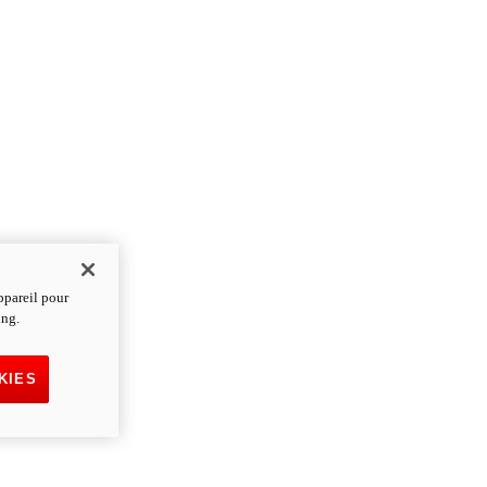
ppareil pour
ing.
KIES