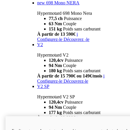
new
698 Mono NERA
Hypermotard 698 Mono Nera
77,5 ch
Puissance
63 Nm
Couple
151 kg
Poids sans carburant
À partir de 13 590€
i
Configurez-le
Découvrez -le
V2
Hypermotard V2
120,4cv
Puissance
94 Nm
Couple
180 kg
Poids sans carburant
À partir de 15 790€ ou 149€/mois
i
Configurez-le
Découvrez-le
V2 SP
Hypermotard V2 SP
120,4cv
Puissance
94 Nm
Couple
177 kg
Poids sans carburant
À partir de 19 990€
i
Configurez-le
Découvrez-le
new
V2 SP 100