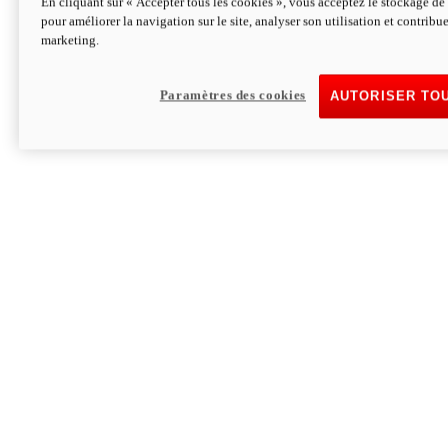
En cliquant sur « Accepter tous les cookies », vous acceptez le stockage de 
pour améliorer la navigation sur le site, analyser son utilisation et contribue
Hypermotard V2 SP 100
marketing.
120,4cv
Puissance
94 Nm
Couple
177 kg
Poids sans carburant
Paramètres des cookies
AUTORISER TO
Découvrez-le
Monster