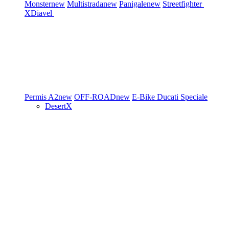
Monster
new
Multistrada
new
Panigale
new
Streetfighter
XDiavel
Permis A2
new
OFF-ROAD
new
E-Bike
Ducati Speciale
DesertX