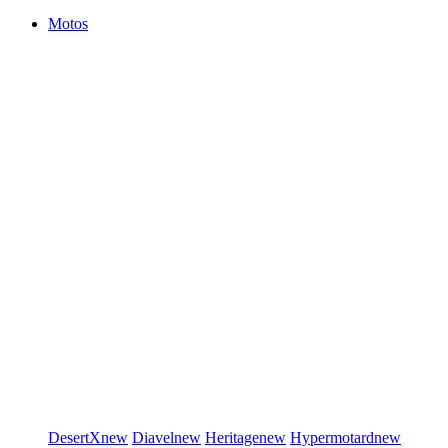
Motos
DesertX
new
Diavel
new
Heritage
new
Hypermotard
new