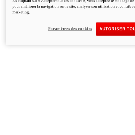
En cliquant sur « Accepter tous les cookies », vous acceptez le stockage de 
pour améliorer la navigation sur le site, analyser son utilisation et contribue
Hypermotard V2 SP 100
marketing.
120,4 ch
Puissance
94 Nm
Couple
177 kg
Poids sans carburant
Paramètres des cookies
AUTORISER TO
Découvrez-le
Monster