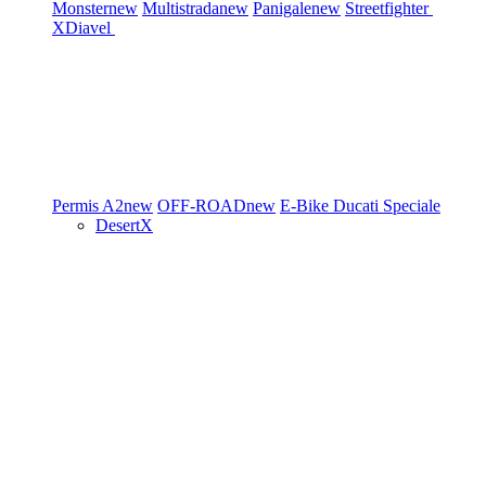
Monster
new
Multistrada
new
Panigale
new
Streetfighter
XDiavel
Permis A2
new
OFF-ROAD
new
E-Bike
Ducati Speciale
DesertX