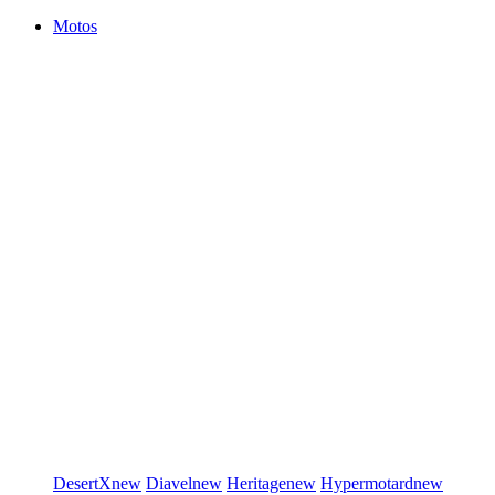
Motos
DesertX
new
Diavel
new
Heritage
new
Hypermotard
new