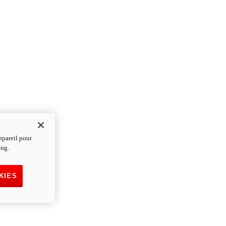
ppareil pour
ing.
KIES