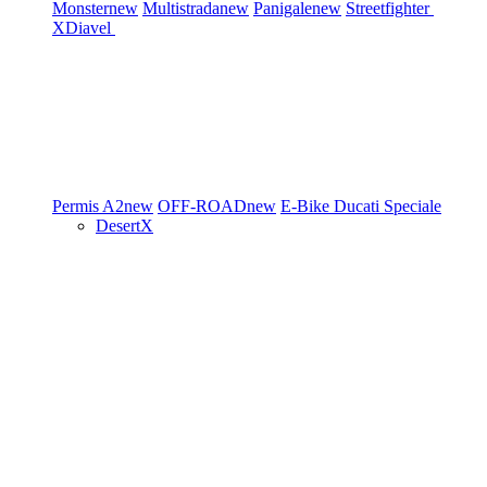
Monster
new
Multistrada
new
Panigale
new
Streetfighter
XDiavel
Permis A2
new
OFF-ROAD
new
E-Bike
Ducati Speciale
DesertX