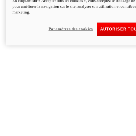
En cliquant sur « Accepter tous les cookies », vous acceptez le stockage de 
pour améliorer la navigation sur le site, analyser son utilisation et contribue
Hypermotard V2 SP 100
marketing.
120,4 ch
Puissance
94 Nm
Couple
177 kg
Poids sans carburant
Paramètres des cookies
AUTORISER TO
Découvrez-le
Monster