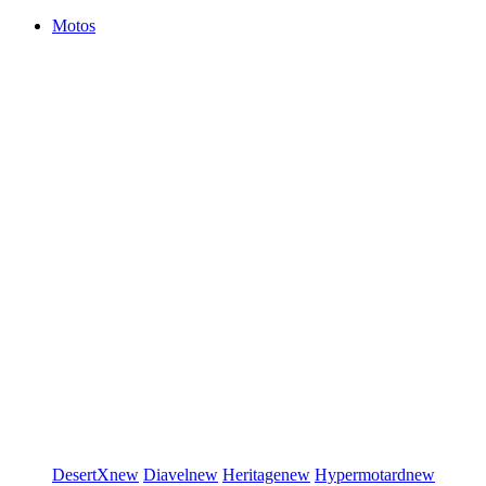
Motos
DesertX
new
Diavel
new
Heritage
new
Hypermotard
new