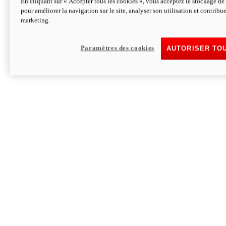
En cliquant sur « Accepter tous les cookies », vous acceptez le stockage de 
pour améliorer la navigation sur le site, analyser son utilisation et contribue
Hypermotard V2 SP 100
marketing.
120,4cv
Puissance
94 Nm
Couple
177 kg
Poids sans carburant
Paramètres des cookies
AUTORISER TO
Découvrez-le
Monster