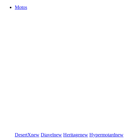
Motos
DesertX
new
Diavel
new
Heritage
new
Hypermotard
new