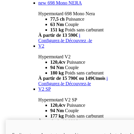
new
698 Mono NERA
Hypermotard 698 Mono Nera
77,5 ch
Puissance
63 Nm
Couple
151 kg
Poids sans carburant
À partir de 13 590€
i
Configurez-le
Découvrez -le
V2
Hypermotard V2
120,4cv
Puissance
94 Nm
Couple
180 kg
Poids sans carburant
À partir de 15 790€ ou 149€/mois
i
Configurez-le
Découvrez-le
V2 SP
Hypermotard V2 SP
120,4cv
Puissance
94 Nm
Couple
177 kg
Poids sans carburant
À partir de 19 990€
i
Configurez-le
Découvrez-le
new
V2 SP 100