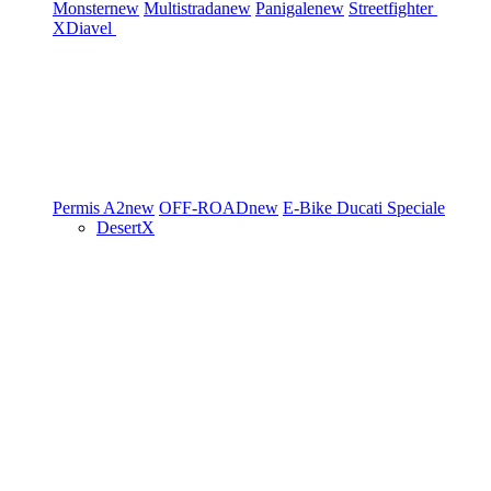
Monster
new
Multistrada
new
Panigale
new
Streetfighter
XDiavel
Permis A2
new
OFF-ROAD
new
E-Bike
Ducati Speciale
DesertX