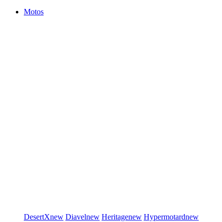
Motos
DesertX
new
Diavel
new
Heritage
new
Hypermotard
new