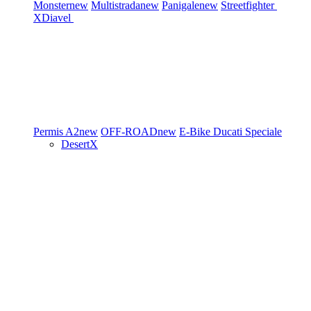
Monster
new
Multistrada
new
Panigale
new
Streetfighter
XDiavel
Permis A2
new
OFF-ROAD
new
E-Bike
Ducati Speciale
DesertX