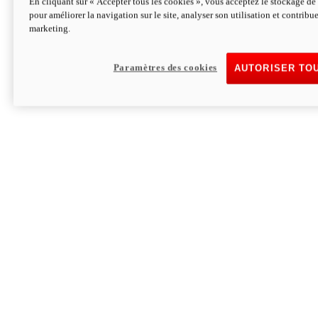
En cliquant sur « Accepter tous les cookies », vous acceptez le stockage de 
pour améliorer la navigation sur le site, analyser son utilisation et contribue
Hypermotard V2 SP 100
marketing.
120,4 ch
Puissance
94 Nm
Couple
177 kg
Poids sans carburant
Paramètres des cookies
AUTORISER TO
Découvrez-le
Monster