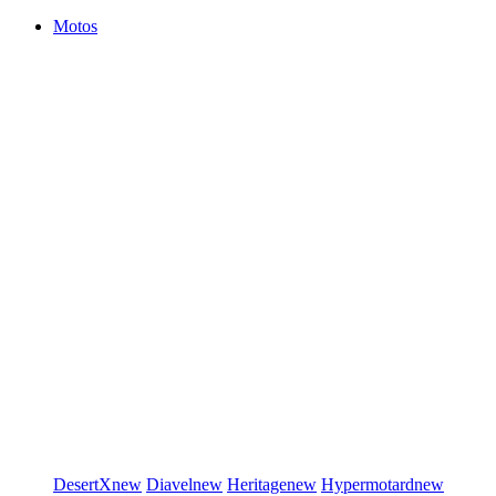
Motos
DesertX
new
Diavel
new
Heritage
new
Hypermotard
new