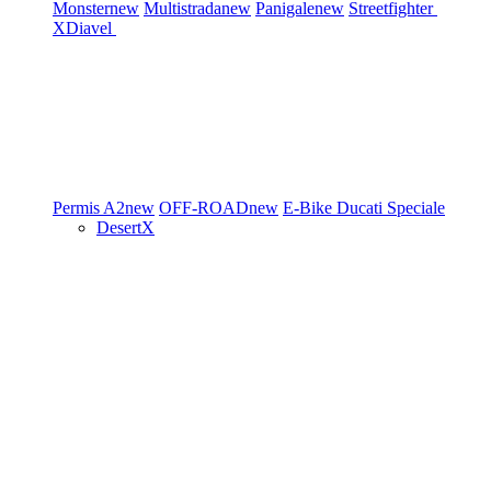
Monster
new
Multistrada
new
Panigale
new
Streetfighter
XDiavel
Permis A2
new
OFF-ROAD
new
E-Bike
Ducati Speciale
DesertX