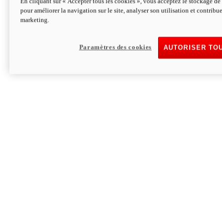
En cliquant sur « Accepter tous les cookies », vous acceptez le stockage de 
pour améliorer la navigation sur le site, analyser son utilisation et contribue
Hypermotard V2 SP 100
marketing.
120,4cv
Puissance
94 Nm
Couple
177 kg
Poids sans carburant
Paramètres des cookies
AUTORISER TO
Découvrez-le
Monster