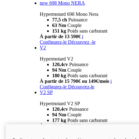
new
698 Mono NERA
Hypermotard 698 Mono Nera
77,5 ch
Puissance
63 Nm
Couple
151 kg
Poids sans carburant
À partir de 13 590€
i
Configurez-le
Découvrez -le
V2
Hypermotard V2
120,4cv
Puissance
94 Nm
Couple
180 kg
Poids sans carburant
À partir de 15 790€ ou 149€/mois
i
Configurez-le
Découvrez-le
V2 SP
Hypermotard V2 SP
120,4cv
Puissance
94 Nm
Couple
177 kg
Poids sans carburant
À partir de 19 990€
i
Configurez-le
Découvrez-le
new
V2 SP 100