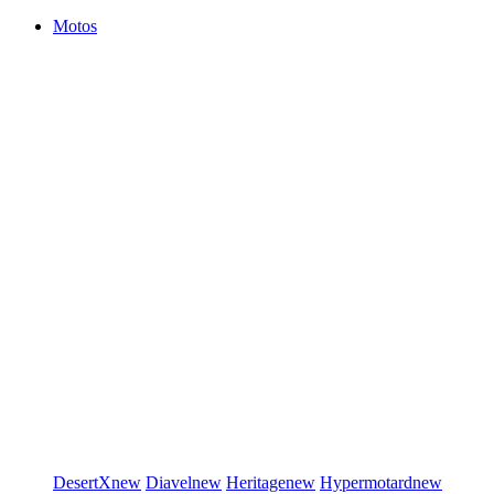
Motos
DesertX
new
Diavel
new
Heritage
new
Hypermotard
new