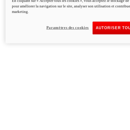
En cliquant sur « Accepter tous les cookies », vous acceptez le stockage de 
pour améliorer la navigation sur le site, analyser son utilisation et contribue
Hypermotard V2 SP 100
marketing.
120,4 ch
Puissance
94 Nm
Couple
177 kg
Poids sans carburant
Paramètres des cookies
AUTORISER TO
Découvrez-le
Monster