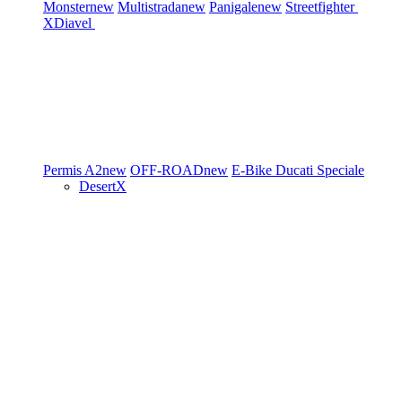
Monster
new
Multistrada
new
Panigale
new
Streetfighter
XDiavel
Permis A2
new
OFF-ROAD
new
E-Bike
Ducati Speciale
DesertX