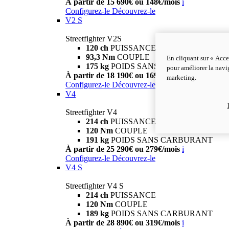
À partir de 15 690€ ou 148€/mois
i
Configurez-le
Découvrez-le
V2 S
Streetfighter V2S
120 ch
PUISSANCE
93,3 Nm
COUPLE
En cliquant sur « Acce
175 kg
POIDS SANS CARBURANT
pour améliorer la navig
À partir de 18 190€ ou 169€/mois
i
marketing.
Configurez-le
Découvrez-le
V4
Streetfighter V4
214 ch
PUISSANCE
120 Nm
COUPLE
191 kg
POIDS SANS CARBURANT
À partir de 25 290€ ou 279€/mois
i
Configurez-le
Découvrez-le
V4 S
Streetfighter V4 S
214 ch
PUISSANCE
120 Nm
COUPLE
189 kg
POIDS SANS CARBURANT
À partir de 28 890€ ou 319€/mois
i