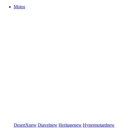
Motos
DesertX
new
Diavel
new
Heritage
new
Hypermotard
new