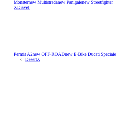
Monster
new
Multistrada
new
Panigale
new
Streetfighter
XDiavel
Permis A2
new
OFF-ROAD
new
E-Bike
Ducati Speciale
DesertX