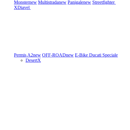
Monster
new
Multistrada
new
Panigale
new
Streetfighter
XDiavel
Permis A2
new
OFF-ROAD
new
E-Bike
Ducati Speciale
DesertX