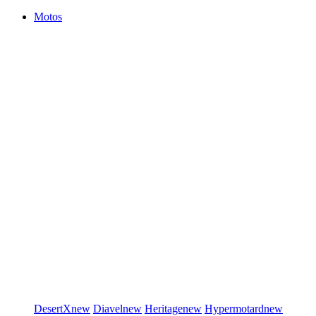
Motos
DesertX
new
Diavel
new
Heritage
new
Hypermotard
new