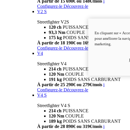
À partir de 15 690€ ou 148€/mois
i
Configurez-le
Découvrez-le
V2 S
Streetfighter V2S
120 ch
PUISSANCE
93,3 Nm
COUPLE
En cliquant sur « Acce
175 kg
POIDS SANS CARBURANT
pour améliorer la navig
À partir de 18 190€ ou 169€/mois
i
marketing.
Configurez-le
Découvrez-le
V4
Streetfighter V4
214 ch
PUISSANCE
120 Nm
COUPLE
191 kg
POIDS SANS CARBURANT
À partir de 25 290€ ou 279€/mois
i
Configurez-le
Découvrez-le
V4 S
Streetfighter V4 S
214 ch
PUISSANCE
120 Nm
COUPLE
189 kg
POIDS SANS CARBURANT
À partir de 28 890€ ou 319€/mois
i