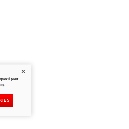
ppareil pour
ing.
KIES