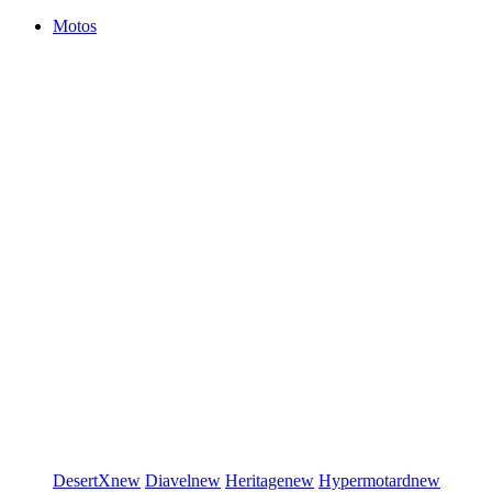
Motos
DesertX
new
Diavel
new
Heritage
new
Hypermotard
new