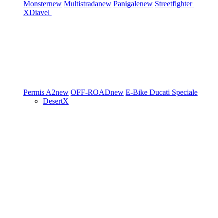
Monster
new
Multistrada
new
Panigale
new
Streetfighter
XDiavel
Permis A2
new
OFF-ROAD
new
E-Bike
Ducati Speciale
DesertX