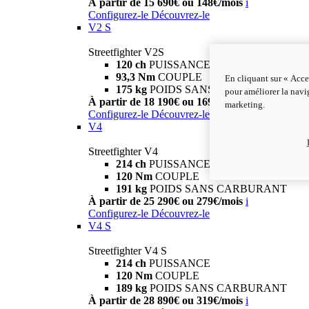
À partir de 15 690€ ou 148€/mois
i
Configurez-le
Découvrez-le
V2 S
Streetfighter V2S
120 ch
PUISSANCE
93,3 Nm
COUPLE
En cliquant sur « Acce
175 kg
POIDS SANS CARBURANT
pour améliorer la navig
À partir de 18 190€ ou 169€/mois
i
marketing.
Configurez-le
Découvrez-le
V4
Streetfighter V4
214 ch
PUISSANCE
120 Nm
COUPLE
191 kg
POIDS SANS CARBURANT
À partir de 25 290€ ou 279€/mois
i
Configurez-le
Découvrez-le
V4 S
Streetfighter V4 S
214 ch
PUISSANCE
120 Nm
COUPLE
189 kg
POIDS SANS CARBURANT
À partir de 28 890€ ou 319€/mois
i