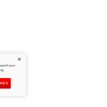
ppareil pour
ing.
KIES