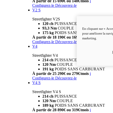
À partir de 15 690€ ou 148€/mois
i
Configurez-le
Découvrez-le
V2 S
Streetfighter V2S
120 ch
PUISSANCE
93,3 Nm
COUPLE
En cliquant sur « Acce
175 kg
POIDS SANS CARBURANT
pour améliorer la navig
À partir de 18 190€ ou 169€/mois
i
marketing.
Configurez-le
Découvrez-le
V4
Streetfighter V4
214 ch
PUISSANCE
120 Nm
COUPLE
191 kg
POIDS SANS CARBURANT
À partir de 25 290€ ou 279€/mois
i
Configurez-le
Découvrez-le
V4 S
Streetfighter V4 S
214 ch
PUISSANCE
120 Nm
COUPLE
189 kg
POIDS SANS CARBURANT
À partir de 28 890€ ou 319€/mois
i