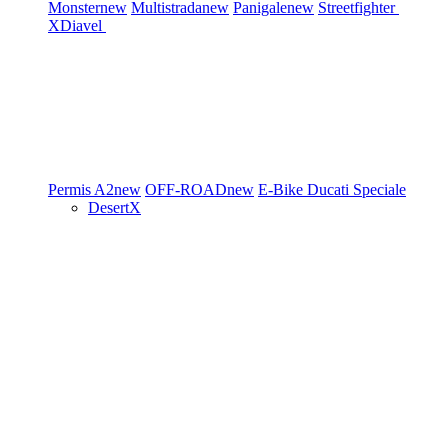
Monster
new
Multistrada
new
Panigale
new
Streetfighter
XDiavel
Permis A2
new
OFF-ROAD
new
E-Bike
Ducati Speciale
DesertX