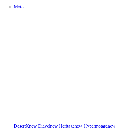
Motos
DesertX
new
Diavel
new
Heritage
new
Hypermotard
new