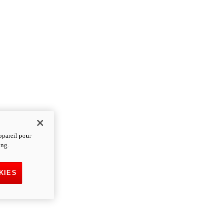
ppareil pour
ing.
KIES