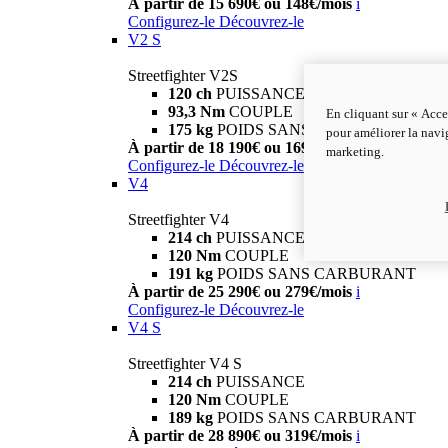
À partir de 15 690€ ou 148€/mois
i
Configurez-le
Découvrez-le
V2 S
Streetfighter V2S
120 ch
PUISSANCE
93,3 Nm
COUPLE
En cliquant sur « Acce
175 kg
POIDS SANS CARBURANT
pour améliorer la navig
À partir de 18 190€ ou 169€/mois
i
marketing.
Configurez-le
Découvrez-le
V4
Streetfighter V4
214 ch
PUISSANCE
120 Nm
COUPLE
191 kg
POIDS SANS CARBURANT
À partir de 25 290€ ou 279€/mois
i
Configurez-le
Découvrez-le
V4 S
Streetfighter V4 S
214 ch
PUISSANCE
120 Nm
COUPLE
189 kg
POIDS SANS CARBURANT
À partir de 28 890€ ou 319€/mois
i