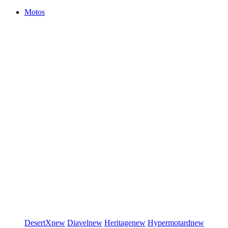
Motos
DesertX
new
Diavel
new
Heritage
new
Hypermotard
new