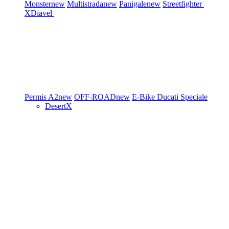
Monster
new
Multistrada
new
Panigale
new
Streetfighter
XDiavel
Permis A2
new
OFF-ROAD
new
E-Bike
Ducati Speciale
DesertX