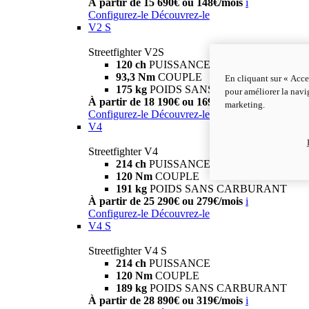
À partir de 15 690€ ou 148€/mois
i
Configurez-le
Découvrez-le
V2 S
Streetfighter V2S
120 ch
PUISSANCE
93,3 Nm
COUPLE
En cliquant sur « Acce
175 kg
POIDS SANS CARBURANT
pour améliorer la navig
À partir de 18 190€ ou 169€/mois
i
marketing.
Configurez-le
Découvrez-le
V4
Streetfighter V4
214 ch
PUISSANCE
120 Nm
COUPLE
191 kg
POIDS SANS CARBURANT
À partir de 25 290€ ou 279€/mois
i
Configurez-le
Découvrez-le
V4 S
Streetfighter V4 S
214 ch
PUISSANCE
120 Nm
COUPLE
189 kg
POIDS SANS CARBURANT
À partir de 28 890€ ou 319€/mois
i