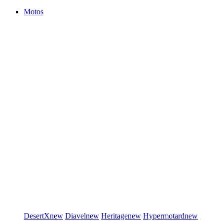
Motos
DesertX
new
Diavel
new
Heritage
new
Hypermotard
new