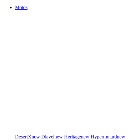
Motos
DesertX
new
Diavel
new
Heritage
new
Hypermotard
new