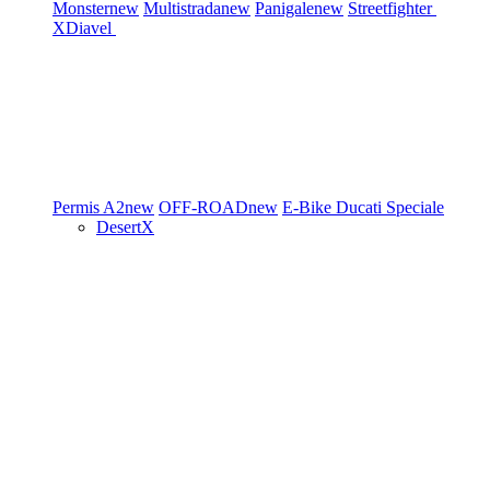
Monster
new
Multistrada
new
Panigale
new
Streetfighter
XDiavel
Permis A2
new
OFF-ROAD
new
E-Bike
Ducati Speciale
DesertX