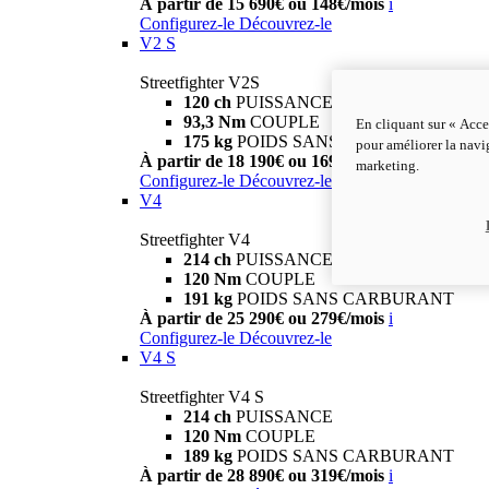
À partir de 15 690€ ou 148€/mois
i
Configurez-le
Découvrez-le
V2 S
Streetfighter V2S
120 ch
PUISSANCE
93,3 Nm
COUPLE
En cliquant sur « Acce
175 kg
POIDS SANS CARBURANT
pour améliorer la navig
À partir de 18 190€ ou 169€/mois
i
marketing.
Configurez-le
Découvrez-le
V4
Streetfighter V4
214 ch
PUISSANCE
120 Nm
COUPLE
191 kg
POIDS SANS CARBURANT
À partir de 25 290€ ou 279€/mois
i
Configurez-le
Découvrez-le
V4 S
Streetfighter V4 S
214 ch
PUISSANCE
120 Nm
COUPLE
189 kg
POIDS SANS CARBURANT
À partir de 28 890€ ou 319€/mois
i