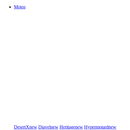
Motos
DesertX
new
Diavel
new
Heritage
new
Hypermotard
new