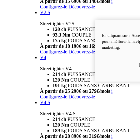
À partir de 15 690€ ou 148€/mois
i
Configurez-le
Découvrez-le
V2 S
Streetfighter V2S
120 ch
PUISSANCE
93,3 Nm
COUPLE
En cliquant sur « Acce
175 kg
POIDS SANS CARBURANT
pour améliorer la navig
À partir de 18 190€ ou 169€/mois
i
marketing.
Configurez-le
Découvrez-le
V4
Streetfighter V4
214 ch
PUISSANCE
120 Nm
COUPLE
191 kg
POIDS SANS CARBURANT
À partir de 25 290€ ou 279€/mois
i
Configurez-le
Découvrez-le
V4 S
Streetfighter V4 S
214 ch
PUISSANCE
120 Nm
COUPLE
189 kg
POIDS SANS CARBURANT
À partir de 28 890€ ou 319€/mois
i