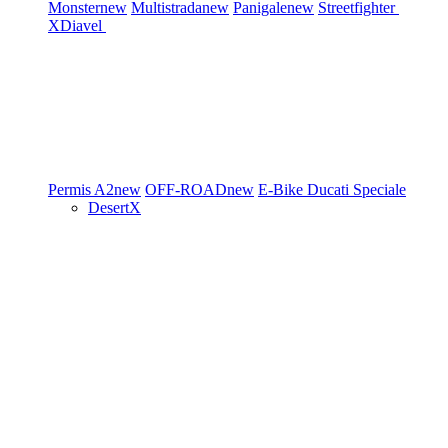
Monster
new
Multistrada
new
Panigale
new
Streetfighter
XDiavel
Permis A2
new
OFF-ROAD
new
E-Bike
Ducati Speciale
DesertX